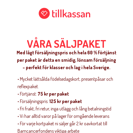
TIL
VÅRA SÄLJPAKET
Med lågt försäljningspris och hela 60 % förtjänst
per paket är detta en smidig, lönsam försäljning
– perfekt för klasser och lag i hela Sverige.
• Mycket lättsålda födelsedagskort, presentpåsar och
reflexpaket.
• Förtjänst:
75 kr per paket
• Försäljningspris:
125 kr per paket
• Fri frakt, fri retur, inga utlägg och lång betalningstid
• Vi har alltid varor på lager för omgående leverans
• För varje kortpaket ni säljer går 2 kr oavkortat till
Barncancerfondens viktiga arbete