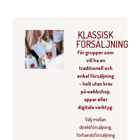
KLASSISK
FÖRSÄLJNING
För grupper som
vill ha en
traditionell och
enkel försäljning
– helt utan krav
på webbshop,
appar eller
digitala verktyg.
Välj mellan
direktförsäljning,
förhandsförsäljning